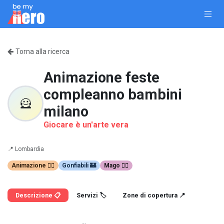
Passa al contenuto
Torna alla ricerca
Animazione feste
compleanno bambini
🦸
milano
Giocare è un'arte vera
📍
Lombardia
Animazione 🤹‍♂️
Gonfiabili 🏰
Mago 🧙‍♂️
Descrizione 📋
Servizi 🏷️
Zone di copertura 📍