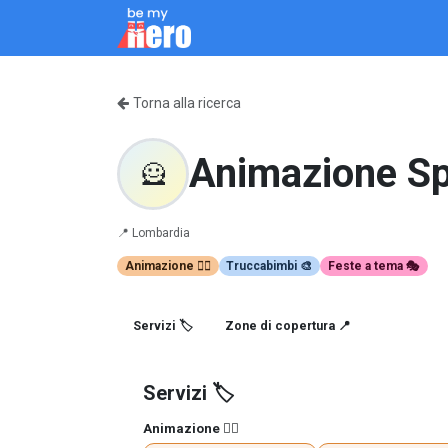
Passa al contenuto
Come Funziona
Servizi
Chi siamo
Blo
Torna alla ricerca
Animazione S
🦸
📍
Lombardia
Animazione 🤹‍♂️
Truccabimbi 🎨
Feste a tema 🎭
Servizi 🏷️
Zone di copertura 📍
Servizi 🏷️
Animazione 🤹‍♂️