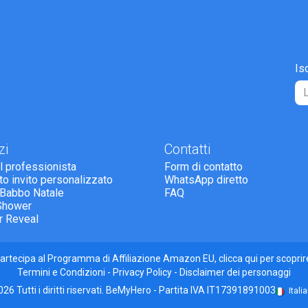
Is
zi
Contatti
il professionista
Form di contatto
tto invito personalizzato
WhatsApp diretto
 Babbo Natale
FAQ
Shower
r Reveal
o partecipa al Programma di Affiliazione Amazon EU,
clicca qui
per scoprire
Termini e Condizioni
-
Privacy Policy
-
Disclaimer dei personaggi
26 Tutti i diritti riservati. BeMyHero - Partita IVA IT17391891003
Itali