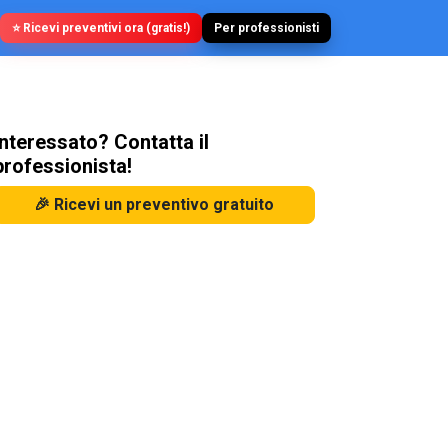
⭐ Ricevi preventivi ora (gratis!)
Per professionisti
Interessato? Contatta il
professionista!
🎉 Ricevi un preventivo gratuito