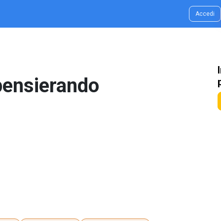
g & Idee
Contatti
Accedi
pensierando