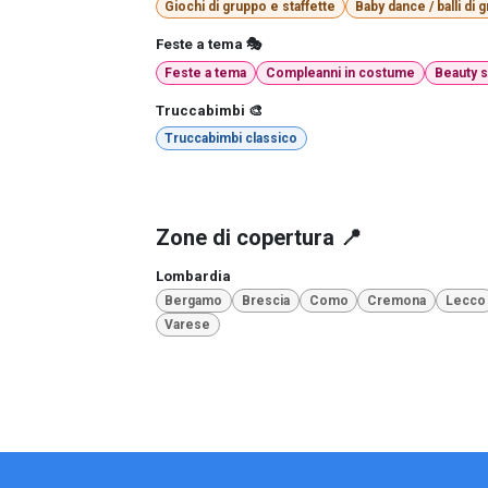
Giochi di gruppo e staffette
Baby dance / balli di 
Feste a tema 🎭
Feste a tema
Compleanni in costume
Beauty 
Truccabimbi 🎨
Truccabimbi classico
Zone di copertura 📍
Lombardia
Bergamo
Brescia
Como
Cremona
Lecco
Varese