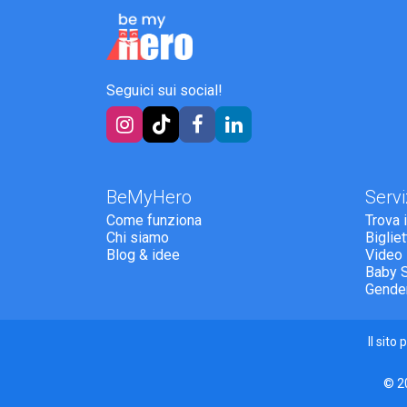
Seguici sui social!
BeMyHero
Servi
Come funziona
Trova 
Chi siamo
Biglie
Blog & idee
Video
Baby 
Gende
Il sit
© 20