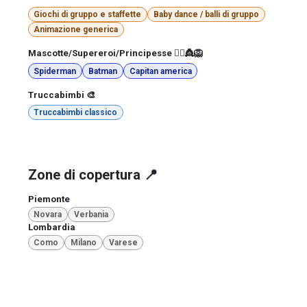
Giochi di gruppo e staffette
Baby dance / balli di gruppo
Animazione generica
Mascotte/Supereroi/Principesse 🦸‍♀️👸🦁
Spiderman
Batman
Capitan america
Truccabimbi 🎨
Truccabimbi classico
Zone di copertura 📍
Piemonte
Novara
Verbania
Lombardia
Como
Milano
Varese