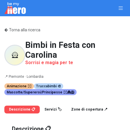
Passa al contenuto
Torna alla ricerca
Bimbi in Festa con
Carolina
🦸
Sorrisi e magia per te
📍
Piemonte ·
Lombardia
Animazione 🤹‍♂️
Truccabimbi 🎨
Mascotte/Supereroi/Principesse 🦸‍♀️👸🦁
Descrizione 📋
Servizi 🏷️
Zone di copertura 📍
Descrizione 📋