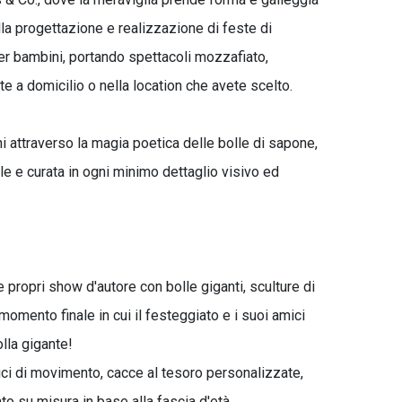
lla progettazione e realizzazione di feste di
er bambini, portando spettacoli mozzafiato,
e a domicilio o nella location che avete scelto.
ni attraverso la magia poetica delle bolle di sapone,
e e curata in ogni minimo dettaglio visivo ed
e propri show d'autore con bolle giganti, sculture di
omento finale in cui il festeggiato e i suoi amici
lla gigante!
ci di movimento, cacce al tesoro personalizzate,
to su misura in base alla fascia d'età.