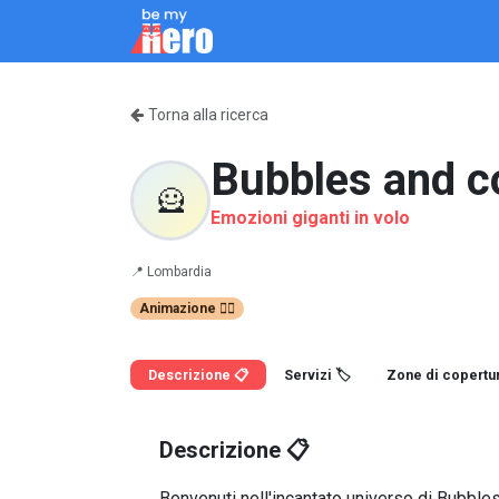
Passa al contenuto
Come Funziona
Servizi
Chi siamo
Blo
Torna alla ricerca
Bubbles and c
🦸
Emozioni giganti in volo
📍
Lombardia
Animazione 🤹‍♂️
Descrizione 📋
Servizi 🏷️
Zone di copertur
Descrizione 📋
Benvenuti nell'incantato universo di Bubble