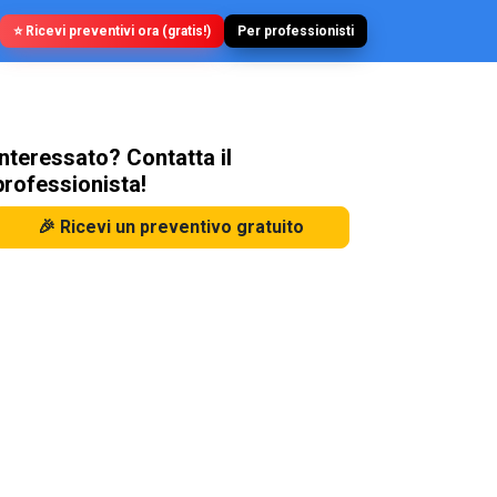
⭐ Ricevi preventivi ora (gratis!)
Per professionisti
Interessato? Contatta il
professionista!
🎉 Ricevi un preventivo gratuito