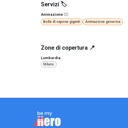
Servizi 🏷️
Animazione 🤹‍♂️
Bolle di sapone giganti
Animazione generica
Zone di copertura 📍
Lombardia
Milano