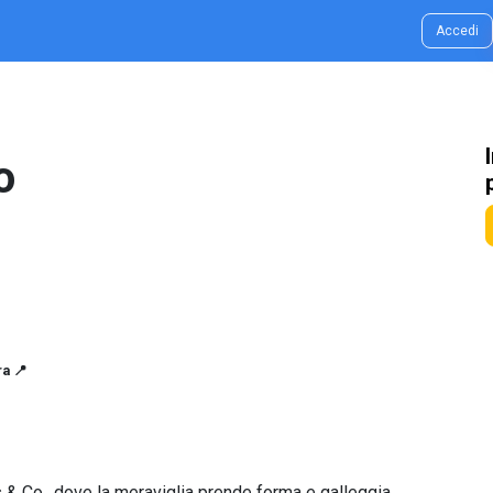
g & Idee
Contatti
Accedi
o
a 📍
s & Co., dove la meraviglia prende forma e galleggia