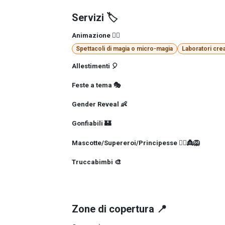
Servizi 🏷️
Animazione 🤹‍♂️
Spettacoli di magia o micro-magia
Laboratori crea
Allestimenti 🎈
Feste a tema 🎭
Gender Reveal 👶
Gonfiabili 🏰
Mascotte/Supereroi/Principesse 🦸‍♀️👸🦁
Truccabimbi 🎨
Zone di copertura 📍