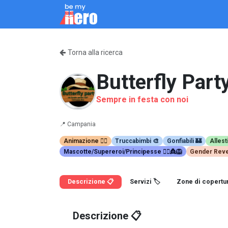
Passa al contenuto
Come Funziona
Servizi
Chi siamo
Blo
Torna alla ricerca
Butterfly Part
Sempre in festa con noi
📍
Campania
Animazione 🤹‍♂️
Truccabimbi 🎨
Gonfiabili 🏰
Allest
Mascotte/Supereroi/Principesse 🦸‍♀️👸🦁
Gender Reve
Descrizione 📋
Servizi 🏷️
Zone di copertur
Descrizione 📋