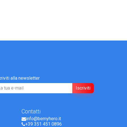
criviti alla newsletter
Iscriviti
Contatti
info@bemyhero.it
+39 351 451 0896