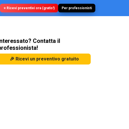
⭐ Ricevi preventivi ora (gratis!)
Per professionisti
Interessato? Contatta il
professionista!
🎉 Ricevi un preventivo gratuito