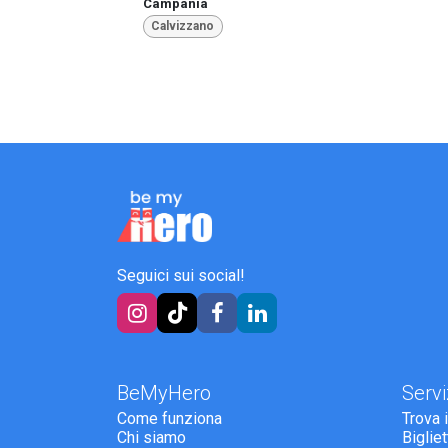
Campania
Calvizzano
Seguici sui social!
BeMyHero
Servi
Come funziona
Trova 
Chi siamo
Biglie