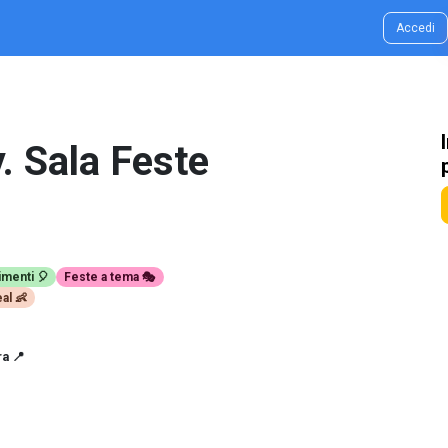
g & Idee
Contatti
Accedi
y. Sala Feste
imenti 🎈
Feste a tema 🎭
al 👶
a 📍