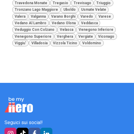
Travedona Monate
Tregasio
Trevisago
Triuggio
Tronzano Lago Maggiore
Uboldo
Usmate Velate
Valera
Valganna
Varano Borghi
Varedo
Varese
Vedano Al Lambro
Vedano Olona
Veddasca
Veduggio Con Colzano
Velasca
Venegono Inferiore
Venegono Superiore
Verghera
Vergiate
Viconago
Viggiu'
Villadosia
Vizzola Ticino
Voldomino
Seguici sui social!