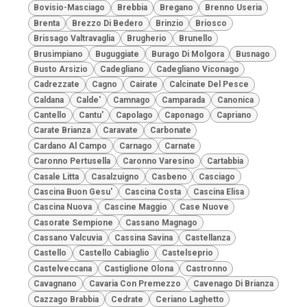
Bovisio-Masciago
Brebbia
Bregano
Brenno Useria
Brenta
Brezzo Di Bedero
Brinzio
Briosco
Brissago Valtravaglia
Brugherio
Brunello
Brusimpiano
Buguggiate
Burago Di Molgora
Busnago
Busto Arsizio
Cadegliano
Cadegliano Viconago
Cadrezzate
Cagno
Cairate
Calcinate Del Pesce
Caldana
Calde'
Camnago
Camparada
Canonica
Cantello
Cantu'
Capolago
Caponago
Capriano
Carate Brianza
Caravate
Carbonate
Cardano Al Campo
Carnago
Carnate
Caronno Pertusella
Caronno Varesino
Cartabbia
Casale Litta
Casalzuigno
Casbeno
Casciago
Cascina Buon Gesu'
Cascina Costa
Cascina Elisa
Cascina Nuova
Cascine Maggio
Case Nuove
Casorate Sempione
Cassano Magnago
Cassano Valcuvia
Cassina Savina
Castellanza
Castello
Castello Cabiaglio
Castelseprio
Castelveccana
Castiglione Olona
Castronno
Cavagnano
Cavaria Con Premezzo
Cavenago Di Brianza
Cazzago Brabbia
Cedrate
Ceriano Laghetto