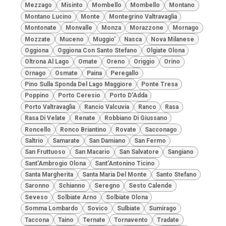
Mezzago
Misinto
Mombello
Mombello
Montano
Montano Lucino
Monte
Montegrino Valtravaglia
Montonate
Monvalle
Monza
Morazzone
Mornago
Mozzate
Muceno
Muggio'
Nasca
Nova Milanese
Oggiona
Oggiona Con Santo Stefano
Olgiate Olona
Oltrona Al Lago
Omate
Oreno
Origgio
Orino
Ornago
Osmate
Paina
Peregallo
Pino Sulla Sponda Del Lago Maggiore
Ponte Tresa
Poppino
Porto Ceresio
Porto D'Adda
Porto Valtravaglia
Rancio Valcuvia
Ranco
Rasa
Rasa Di Velate
Renate
Robbiano Di Giussano
Roncello
Ronco Briantino
Rovate
Sacconago
Saltrio
Samarate
San Damiano
San Fermo
San Fruttuoso
San Macario
San Salvatore
Sangiano
Sant'Ambrogio Olona
Sant'Antonino Ticino
Santa Margherita
Santa Maria Del Monte
Santo Stefano
Saronno
Schianno
Seregno
Sesto Calende
Seveso
Solbiate Arno
Solbiate Olona
Somma Lombardo
Sovico
Sulbiate
Sumirago
Taccona
Taino
Ternate
Tornavento
Tradate