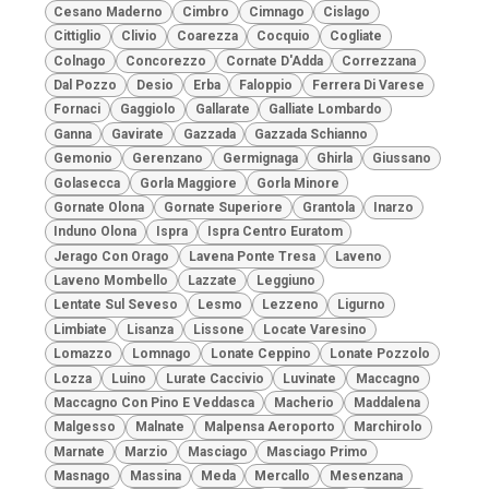
Cesano Maderno
Cimbro
Cimnago
Cislago
Cittiglio
Clivio
Coarezza
Cocquio
Cogliate
Colnago
Concorezzo
Cornate D'Adda
Correzzana
Dal Pozzo
Desio
Erba
Faloppio
Ferrera Di Varese
Fornaci
Gaggiolo
Gallarate
Galliate Lombardo
Ganna
Gavirate
Gazzada
Gazzada Schianno
Gemonio
Gerenzano
Germignaga
Ghirla
Giussano
Golasecca
Gorla Maggiore
Gorla Minore
Gornate Olona
Gornate Superiore
Grantola
Inarzo
Induno Olona
Ispra
Ispra Centro Euratom
Jerago Con Orago
Lavena Ponte Tresa
Laveno
Laveno Mombello
Lazzate
Leggiuno
Lentate Sul Seveso
Lesmo
Lezzeno
Ligurno
Limbiate
Lisanza
Lissone
Locate Varesino
Lomazzo
Lomnago
Lonate Ceppino
Lonate Pozzolo
Lozza
Luino
Lurate Caccivio
Luvinate
Maccagno
Maccagno Con Pino E Veddasca
Macherio
Maddalena
Malgesso
Malnate
Malpensa Aeroporto
Marchirolo
Marnate
Marzio
Masciago
Masciago Primo
Masnago
Massina
Meda
Mercallo
Mesenzana