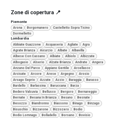
Zone di copertura 📍
Piemonte
Arona
Borgomanero
Castelletto Sopra Ticino
Dormelletto
Lombardia
Abbiate Guazzone
Acquaseria
Agliate
Agra
Agrate Brianza
Aicurzio
Albate
Albavilla
Albese Con Cassano
Albiate
Albiolo
Albizzate
Albogasio
Alserio
Alzate Brianza
Andrate
Angera
Anzano Del Parco
Appiano Gentile
Arcellasco
Arcisate
Arcore
Arese
Argegno
Arosio
Arsago Seprio
Azzate
Azzio
Baraggia
Barasso
Bardello
Barlassina
Baruccana
Barza
Bedero Valcuvia
Bellusco
Bergoro
Bernareggio
Bernate
Besana In Brianza
Besano
Besnate
Besozzo
Biandronno
Biassono
Binago
Binzago
Bisuschio
Bizzarone
Bizzozero
Bodio
Bodio Lomnago
Bolladello
Borsano
Bovisio