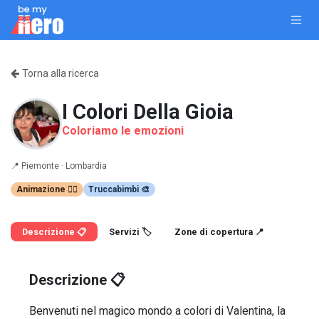
Passa al contenuto
Torna alla ricerca
I Colori Della Gioia
Coloriamo le emozioni
📍
Piemonte ·
Lombardia
Animazione 🤹‍♂️
Truccabimbi 🎨
Descrizione 📋
Servizi 🏷️
Zone di copertura 📍
Descrizione 📋
Benvenuti nel magico mondo a colori di Valentina, la