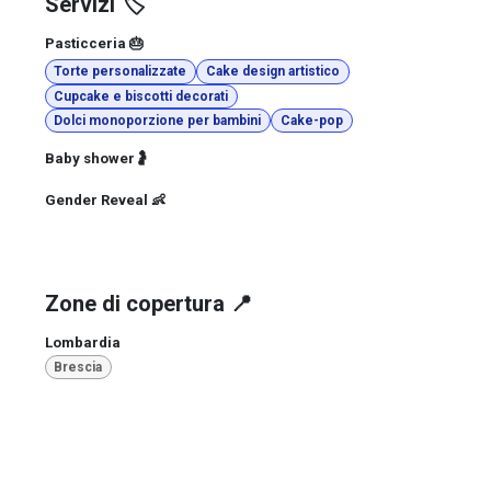
Servizi 🏷️
Pasticceria 🎂
Torte personalizzate
Cake design artistico
Cupcake e biscotti decorati
Dolci monoporzione per bambini
Cake-pop
Baby shower🤰
Gender Reveal 👶
Zone di copertura 📍
Lombardia
Brescia