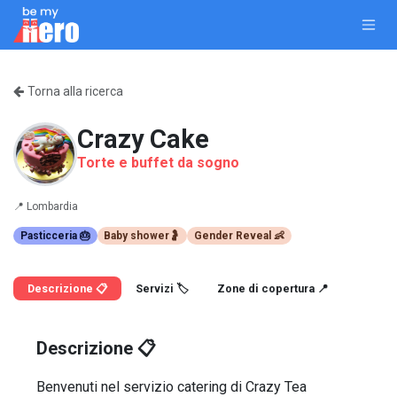
Passa al contenuto
Torna alla ricerca
Crazy Cake
Torte e buffet da sogno
📍
Lombardia
Pasticceria 🎂
Baby shower🤰
Gender Reveal 👶
Descrizione 📋
Servizi 🏷️
Zone di copertura 📍
Descrizione 📋
Benvenuti nel servizio catering di Crazy Tea