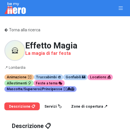
Passa al contenuto
Torna alla ricerca
Effetto Magia
🦸
La magia di far festa
📍
Lombardia
Animazione 🤹‍♂️
Truccabimbi 🎨
Gonfiabili 🏰
Locations 🎪
Allestimenti 🎈
Feste a tema 🎭
Mascotte/Supereroi/Principesse 🦸‍♀️👸🦁
Descrizione 📋
Servizi 🏷️
Zone di copertura 📍
Descrizione 📋