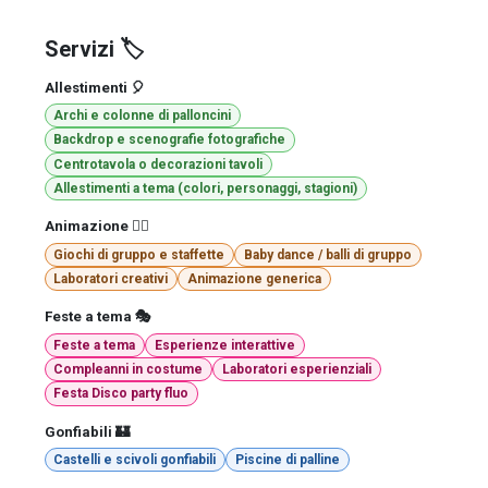
Servizi 🏷️
Allestimenti 🎈
Archi e colonne di palloncini
Backdrop e scenografie fotografiche
Centrotavola o decorazioni tavoli
Allestimenti a tema (colori, personaggi, stagioni)
Animazione 🤹‍♂️
Giochi di gruppo e staffette
Baby dance / balli di gruppo
Laboratori creativi
Animazione generica
Feste a tema 🎭
Feste a tema
Esperienze interattive
Compleanni in costume
Laboratori esperienziali
Festa Disco party fluo
Gonfiabili 🏰
Castelli e scivoli gonfiabili
Piscine di palline