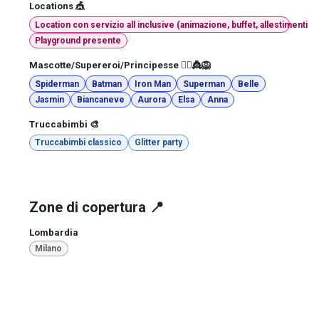
Locations 🎪
Location con servizio all inclusive (animazione, buffet, allestimenti e
Playground presente
Mascotte/Supereroi/Principesse 🦸‍♀️👸🦁
Spiderman
Batman
Iron Man
Superman
Belle
Jasmin
Biancaneve
Aurora
Elsa
Anna
Truccabimbi 🎨
Truccabimbi classico
Glitter party
Zone di copertura 📍
Lombardia
Milano