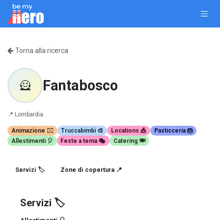
Passa al contenuto
Torna alla ricerca
Fantabosco
🦸
📍
Lombardia
Animazione 🤹‍♂️
Truccabimbi 🎨
Locations 🎪
Pasticceria 🎂
Allestimenti 🎈
Feste a tema 🎭
Catering 🍽️
Servizi 🏷️
Zone di copertura 📍
Servizi 🏷️