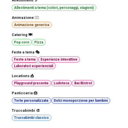
Allestimenti 🎈
Allestimenti a tema (colori, personaggi, stagioni)
Animazione 🤹‍♂️
Animazione generica
Catering 🍽️
Pop corn
Pizza
Feste a tema 🎭
Feste a tema
Esperienze interattive
Laboratori esperienziali
Locations 🎪
Playground presente
Ludoteca
Bar/Bistrot
Pasticceria 🎂
Torte personalizzate
Dolci monoporzione per bambini
Truccabimbi 🎨
Truccabimbi classico