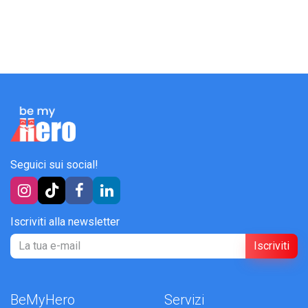
Seguici sui social!
Iscriviti alla newsletter
Iscriviti
BeMyHero
Servizi