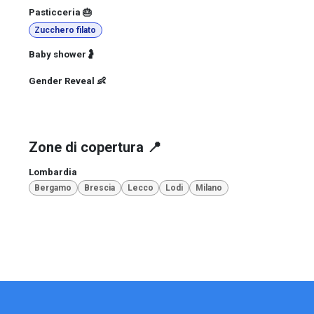
Pasticceria 🎂
Zucchero filato
Baby shower🤰
Gender Reveal 👶
Zone di copertura 📍
Lombardia
Bergamo
Brescia
Lecco
Lodi
Milano