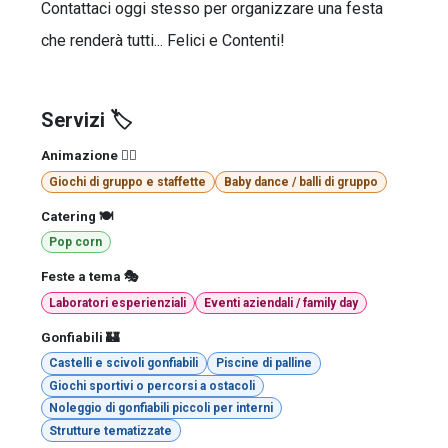
Contattaci oggi stesso per organizzare una festa
che renderà tutti... Felici e Contenti!
Servizi 🏷️
Animazione 🤹‍♂️
Giochi di gruppo e staffette
Baby dance / balli di gruppo
Catering 🍽️
Pop corn
Feste a tema 🎭
Laboratori esperienziali
Eventi aziendali / family day
Gonfiabili 🏰
Castelli e scivoli gonfiabili
Piscine di palline
Giochi sportivi o percorsi a ostacoli
Noleggio di gonfiabili piccoli per interni
Strutture tematizzate