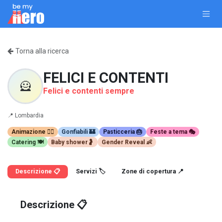
Passa al contenuto
Torna alla ricerca
FELICI E CONTENTI
🦸
Felici e contenti sempre
📍
Lombardia
Animazione 🤹‍♂️
Gonfiabili 🏰
Pasticceria 🎂
Feste a tema 🎭
Catering 🍽️
Baby shower🤰
Gender Reveal 👶
Descrizione 📋
Servizi 🏷️
Zone di copertura 📍
Descrizione 📋