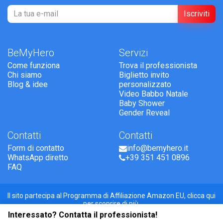
Iscriviti
BeMyHero
Servizi
Come funziona
Trova il professionista
Chi siamo
Biglietto invito
Blog & idee
personalizzato
Video Babbo Natale
Baby Shower
Gender Reveal
Contatti
Contatti
Form di contatto
info@bemyhero.it
WhatsApp diretto
+39 351 451 0896
FAQ
Il sito partecipa al Programma di Affiliazione Amazon EU,
clicca qui
per scoprire di più.
Termini e Condizioni
-
Privacy Policy
-
Disclaimer dei personaggi
Interessato? Contatta il professionista!