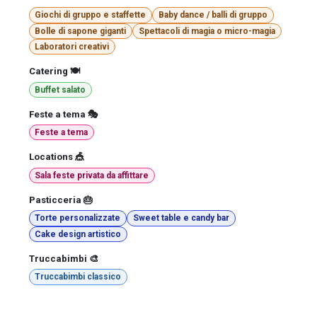
Giochi di gruppo e staffette
Baby dance / balli di gruppo
Bolle di sapone giganti
Spettacoli di magia o micro-magia
Laboratori creativi
Catering 🍽️
Buffet salato
Feste a tema 🎭
Feste a tema
Locations 🎪
Sala feste privata da affittare
Pasticceria 🎂
Torte personalizzate
Sweet table e candy bar
Cake design artistico
Truccabimbi 🎨
Truccabimbi classico