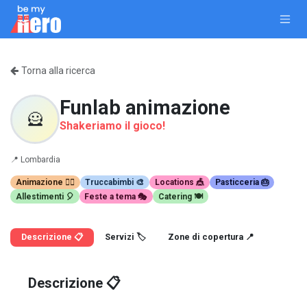
Passa al contenuto
Torna alla ricerca
Funlab animazione
🦸
Shakeriamo il gioco!
📍
Lombardia
Animazione 🤹‍♂️
Truccabimbi 🎨
Locations 🎪
Pasticceria 🎂
Allestimenti 🎈
Feste a tema 🎭
Catering 🍽️
Descrizione 📋
Servizi 🏷️
Zone di copertura 📍
Descrizione 📋