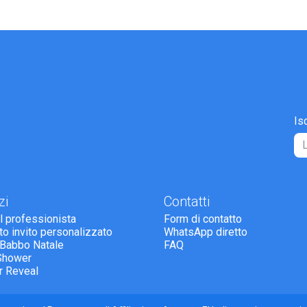
Is
zi
Contatti
il professionista
Form di contatto
tto invito personalizzato
WhatsApp diretto
 Babbo Natale
FAQ
Shower
r Reveal