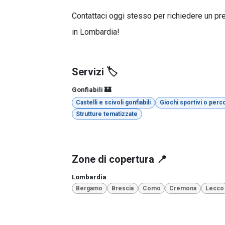
Contattaci oggi stesso per richiedere un pre
in Lombardia!
Servizi 🏷️
Gonfiabili 🏰
Castelli e scivoli gonfiabili
Giochi sportivi o perco
Strutture tematizzate
Zone di copertura 📍
Lombardia
Bergamo
Brescia
Como
Cremona
Lecco