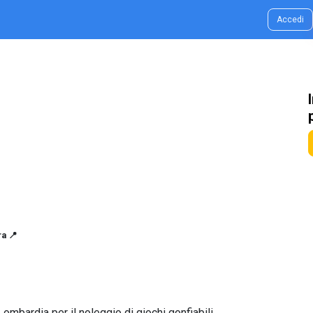
g & Idee
Contatti
Accedi
a 📍
Lombardia per il noleggio di giochi gonfiabili,