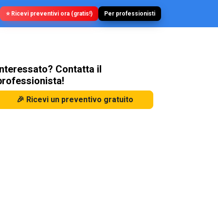
⭐ Ricevi preventivi ora (gratis!)
Per professionisti
Interessato? Contatta il
professionista!
🎉 Ricevi un preventivo gratuito