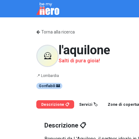
Passa al contenuto
Come Funziona
Servizi
Chi siamo
Blo
Torna alla ricerca
l'aquilone
🦸
Salti di pura gioia!
📍
Lombardia
Gonfiabili 🏰
Descrizione 📋
Servizi 🏷️
Zone di copertur
Descrizione 📋
Benvenuti da L'Aquilone, il partner ideale in 