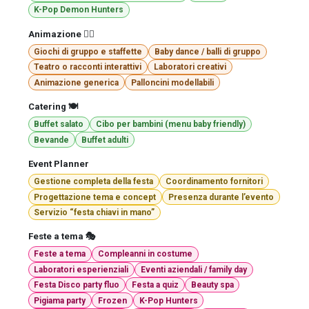
K-Pop Demon Hunters
Animazione 🤹‍♂️
Giochi di gruppo e staffette
Baby dance / balli di gruppo
Teatro o racconti interattivi
Laboratori creativi
Animazione generica
Palloncini modellabili
Catering 🍽️
Buffet salato
Cibo per bambini (menu baby friendly)
Bevande
Buffet adulti
Event Planner
Gestione completa della festa
Coordinamento fornitori
Progettazione tema e concept
Presenza durante l’evento
Servizio “festa chiavi in mano”
Feste a tema 🎭
Feste a tema
Compleanni in costume
Laboratori esperienziali
Eventi aziendali / family day
Festa Disco party fluo
Festa a quiz
Beauty spa
Pigiama party
Frozen
K-Pop Hunters