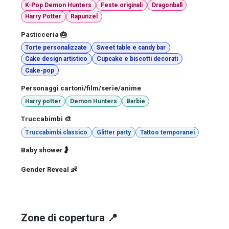
K-Pop Demon Hunters
Feste originali
Dragonball
Harry Potter
Rapunzel
Pasticceria 🎂
Torte personalizzate
Sweet table e candy bar
Cake design artistico
Cupcake e biscotti decorati
Cake-pop
Personaggi cartoni/film/serie/anime
Harry potter
Demon Hunters
Barbie
Truccabimbi 🎨
Truccabimbi classico
Glitter party
Tattoo temporanei
Baby shower🤰
Gender Reveal 👶
Zone di copertura 📍