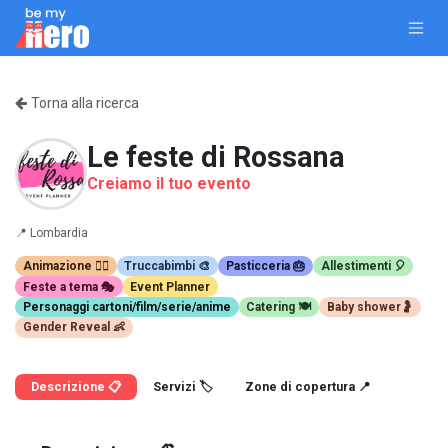
Passa al contenuto
Torna alla ricerca
Le feste di Rossana
Creiamo il tuo evento
📍
Lombardia
Animazione 🤹‍♂️
Truccabimbi 🎨
Pasticceria 🎂
Allestimenti 🎈
Feste a tema 🎭
Event Planner
Personaggi cartoni/film/serie/anime
Catering 🍽️
Baby shower🤰
Gender Reveal 👶
Descrizione 📋
Servizi 🏷️
Zone di copertura 📍