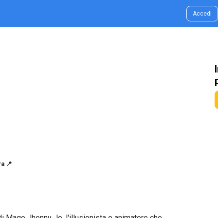
g & Idee
Contatti
Accedi
a 📍
i Mago Jhonny Jo, l'illusionista e animatore che