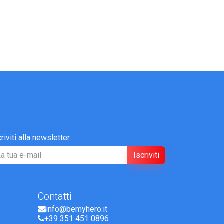
criviti alla newsletter
Iscriviti
Contatti
info@bemyhero.it
+39 351 451 0896