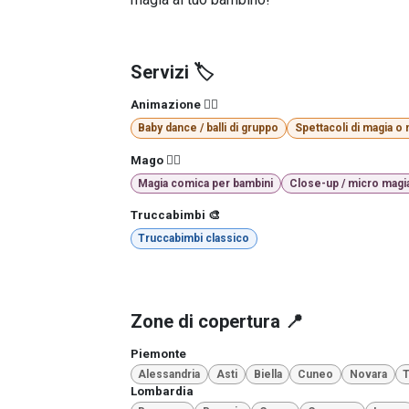
Servizi 🏷️
Animazione 🤹‍♂️
Baby dance / balli di gruppo
Spettacoli di magia o
Mago 🧙‍♂️
Magia comica per bambini
Close-up / micro magi
Truccabimbi 🎨
Truccabimbi classico
Zone di copertura 📍
Piemonte
Alessandria
Asti
Biella
Cuneo
Novara
T
Lombardia