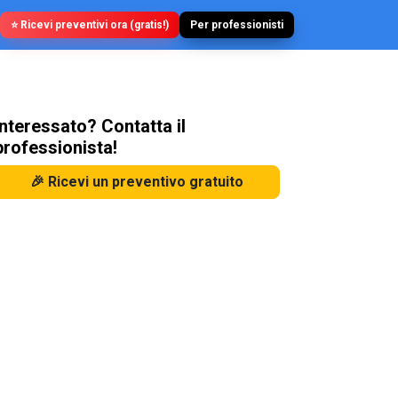
⭐ Ricevi preventivi ora (gratis!)
Per professionisti
Interessato? Contatta il
professionista!
🎉 Ricevi un preventivo gratuito