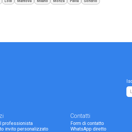
Lodi
Mantova
Milano
Monza
Pavia
Sondrio
Is
zi
Contatti
il professionista
Form di contatto
tto invito personalizzato
WhatsApp diretto