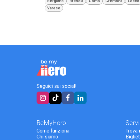
Bergamo
Brescia
Como
Cremona
Lecco
Varese
Seguici sui social!
BeMyHero
Servi
Come funziona
Trova 
Chi siamo
Biglie