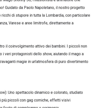
no! Guidato da Paolo Napoletano, il nostro progetto
e ricchi di stupore in tutta la Lombardia, con particolare
nza, Varese e aree limitrofe, direttamente a
ro il coinvolgimento attivo dei bambini. I piccoli non
 i veri protagonisti dello show, aiutando il mago a
 stravaganti magie in un'atmosfera di puro divertimento
ow): Uno spettacolo dinamico e colorato, studiato
più piccoli con gag comiche, effetti visivi
per feste di compleanno e cerimonie.