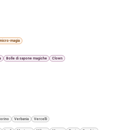
 micro-magia
a
Bolle di sapone magiche
Clown
orino
Verbania
Vercelli