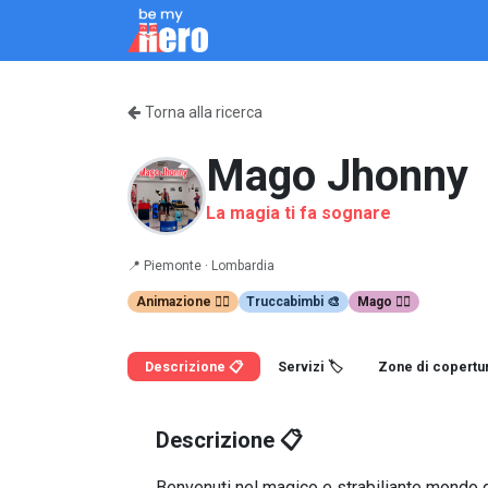
Passa al contenuto
Come Funziona
Servizi
Chi siamo
Blo
Torna alla ricerca
Mago Jhonny
La magia ti fa sognare
📍
Piemonte ·
Lombardia
Animazione 🤹‍♂️
Truccabimbi 🎨
Mago 🧙‍♂️
Descrizione 📋
Servizi 🏷️
Zone di copertur
Descrizione 📋
Benvenuti nel magico e strabiliante mondo d