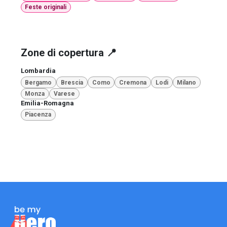
Feste originali
Zone di copertura 📍
Lombardia
Bergamo
Brescia
Como
Cremona
Lodi
Milano
Monza
Varese
Emilia-Romagna
Piacenza