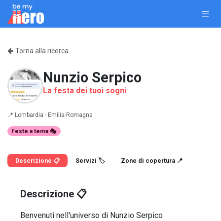
Passa al contenuto
Torna alla ricerca
Nunzio Serpico
La festa dei tuoi sogni
📍
Lombardia ·
Emilia-Romagna
Feste a tema 🎭
Descrizione 📋
Servizi 🏷️
Zone di copertura 📍
Descrizione 📋
Benvenuti nell'universo di Nunzio Serpico