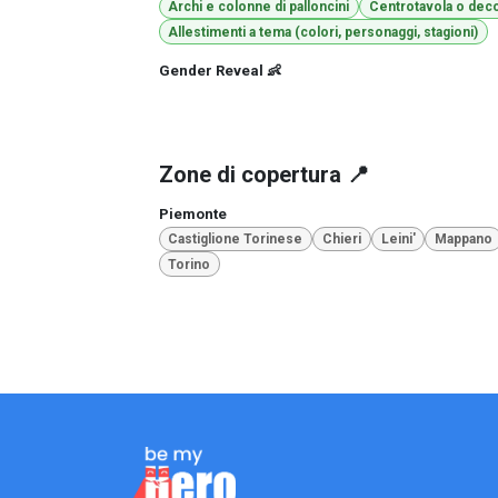
Archi e colonne di palloncini
Centrotavola o deco
Allestimenti a tema (colori, personaggi, stagioni)
Gender Reveal 👶
Zone di copertura 📍
Piemonte
Castiglione Torinese
Chieri
Leini'
Mappano
Torino