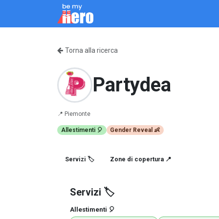
Passa al contenuto
Come Funziona
Servizi
Chi siamo
Blo
Torna alla ricerca
Partydea
📍
Piemonte
Allestimenti 🎈
Gender Reveal 👶
Servizi 🏷️
Zone di copertura 📍
Servizi 🏷️
Allestimenti 🎈