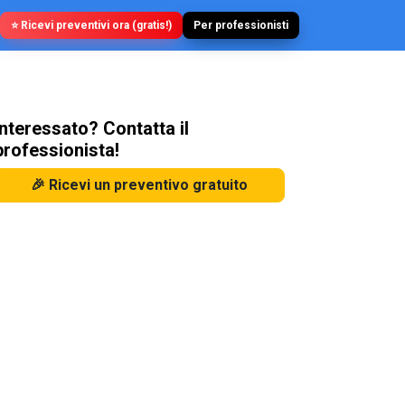
⭐ Ricevi preventivi ora (gratis!)
Per professionisti
Interessato? Contatta il
professionista!
🎉 Ricevi un preventivo gratuito