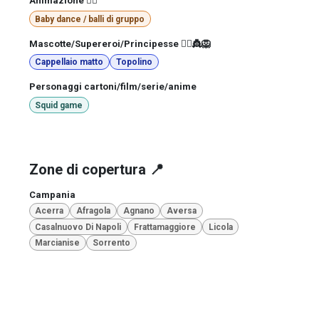
Animazione 🤹‍♂️
Baby dance / balli di gruppo
Mascotte/Supereroi/Principesse 🦸‍♀️👸🦁
Cappellaio matto
Topolino
Personaggi cartoni/film/serie/anime
Squid game
Zone di copertura 📍
Campania
Acerra
Afragola
Agnano
Aversa
Casalnuovo Di Napoli
Frattamaggiore
Licola
Marcianise
Sorrento