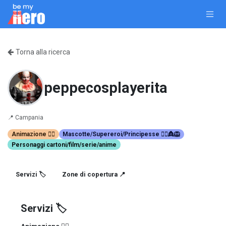
Passa al contenuto
Torna alla ricerca
peppecosplayerita
📍
Campania
Animazione 🤹‍♂️
Mascotte/Supereroi/Principesse 🦸‍♀️👸🦁
Personaggi cartoni/film/serie/anime
Servizi 🏷️
Zone di copertura 📍
Servizi 🏷️