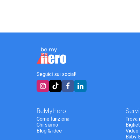
Seguici sui social!
BeMyHero
Servi
Come funziona
Trova 
Chi siamo
Biglie
Blog & idee
Video
Baby 