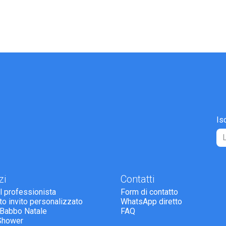
Is
zi
Contatti
il professionista
Form di contatto
tto invito personalizzato
WhatsApp diretto
 Babbo Natale
FAQ
Shower