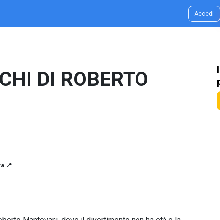
g & Idee
Contatti
Accedi
ICHI DI ROBERTO
a 📍
berto Mantovani, dove il divertimento non ha età e la