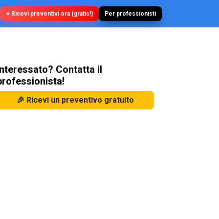
⭐ Ricevi preventivi ora (gratis!)
Per professionisti
Interessato? Contatta il
professionista!
🎉 Ricevi un preventivo gratuito