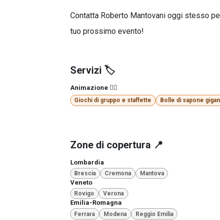
Contatta Roberto Mantovani oggi stesso per 
tuo prossimo evento!
Servizi 🏷️
Animazione 🤹‍♂️
Giochi di gruppo e staffette
Bolle di sapone gigan
Zone di copertura 📍
Lombardia
Brescia
Cremona
Mantova
Veneto
Rovigo
Verona
Emilia-Romagna
Ferrara
Modena
Reggio Emilia