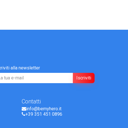
criviti alla newsletter
Iscriviti
Contatti
info@bemyhero.it
+39 351 451 0896