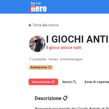
Passa al contenuto
Come Funziona
Servizi
Chi siamo
Blo
Torna alla ricerca
I GIOCHI ANT
Il gioco unisce tutti
📍
Lombardia ·
Veneto ·
Emilia-Romagna
Animazione 🤹‍♂️
Descrizione 📋
Servizi 🏷️
Zone di copertur
Descrizione 📋
Benvenuti nel mondo dei Giochi Antichi di Ro