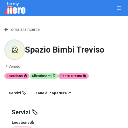
Passa al contenuto
Torna alla ricerca
Spazio Bimbi Treviso
🦸
📍
Veneto
Locations 🎪
Allestimenti 🎈
Feste a tema 🎭
Servizi 🏷️
Zone di copertura 📍
Servizi 🏷️
Locations 🎪