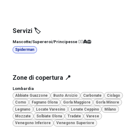
Servizi 🏷️
Mascotte/Supereroi/Principesse 🦸‍♀️👸🦁
Spiderman
Zone di copertura 📍
Lombardia
Abbiate Guazzone
Busto Arsizio
Carbonate
Cislago
Como
Fagnano Olona
Gorla Maggiore
Gorla Minore
Legnano
Locate Varesino
Lonate Ceppino
Milano
Mozzate
Solbiate Olona
Tradate
Varese
Venegono Inferiore
Venegono Superiore