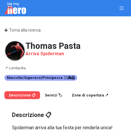
Passa al contenuto
Torna alla ricerca
Thomas Pasta
Arriva Spiderman
📍
Lombardia
Mascotte/Supereroi/Principesse 🦸‍♀️👸🦁
Descrizione 📋
Servizi 🏷️
Zone di copertura 📍
Descrizione 📋
Spiderman arriva alla tua festa per renderla unica!