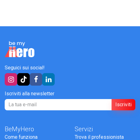
Seguici sui social!
Iscriviti alla newsletter
Iscriviti
BeMyHero
Servizi
Come funziona
Trova il professionista