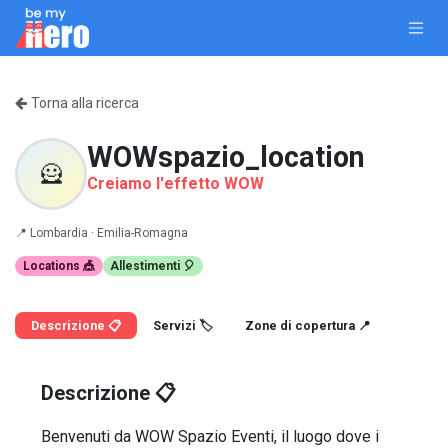
Passa al contenuto
Torna alla ricerca
WOWspazio_location
🦸
Creiamo l'effetto WOW
📍
Lombardia ·
Emilia-Romagna
Locations 🎪
Allestimenti 🎈
Descrizione 📋
Servizi 🏷️
Zone di copertura 📍
Descrizione 📋
Benvenuti da WOW Spazio Eventi, il luogo dove i