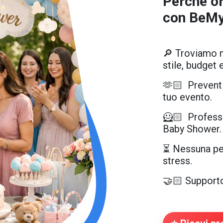
Perché or
con BeM
🔎 Troviamo no
stile, budget 
🫶🏻 Preventiv
tuo evento.
🦸🏻 Professi
Baby Shower.
⏳ Nessuna per
stress.
🤝🏻 Supporto 