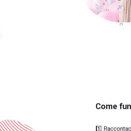
Come fun
1️⃣ Raccontac