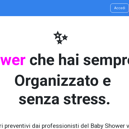
g & Idee
Contatti
Accedi
✨
ower
che hai sempr
Organizzato e
senza stress.
ri preventivi dai professionisti del Baby Shower v