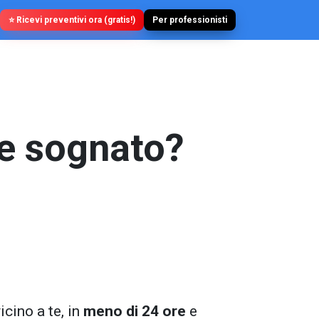
⭐ Ricevi preventivi ora (gratis!)
Per professionisti
e sognato?
icino a te, in
meno di 24 ore
e