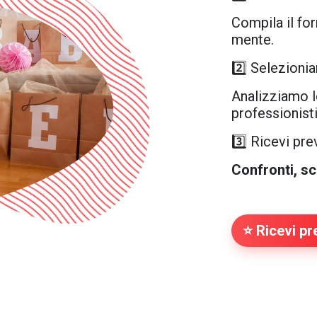
Compila il for
mente.
2️⃣ Selezionia
Analizziamo l
professionisti 
3️⃣ Ricevi pr
Confronti, sc
⭐ Ricevi pre