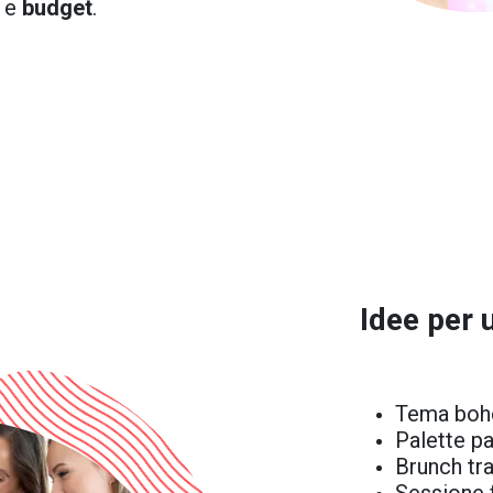
e
e
budget
.
Idee
per 
Tema boho
Palette p
Brunch tr