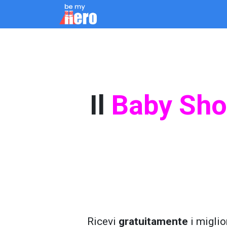
Passa al contenuto
Come Funziona
Servizi
Chi siamo
Blo
Il
Baby Sh
Ricevi
gratuitamente
i miglio