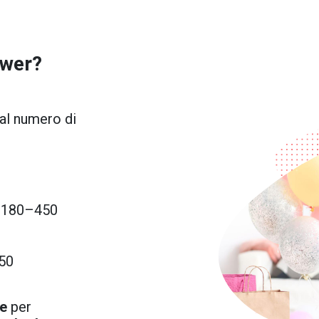
ower
?
 al numero di
 €180–450
50
te
per