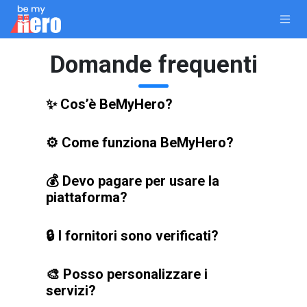
Passa al contenuto
Domande frequenti
✨ Cos’è BeMyHero?
⚙️ Come funziona BeMyHero?
💰 Devo pagare per usare la
piattaforma?
🔒 I fornitori sono verificati?
🎨 Posso personalizzare i
servizi?