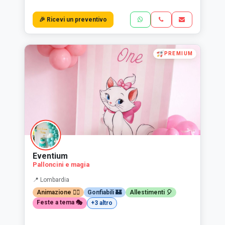
🎉 Ricevi un preventivo
PREMIUM
Eventium
Palloncini e magia
📍 Lombardia
Animazione 🤹‍♂️
Gonfiabili 🏰
Allestimenti 🎈
Feste a tema 🎭
+3 altro