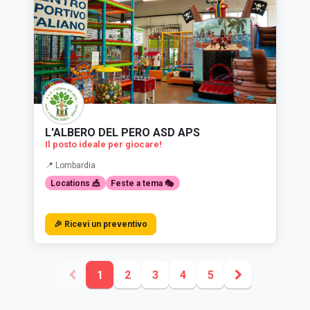
L'ALBERO DEL PERO ASD APS
Il posto ideale per giocare!
📍 Lombardia
Locations 🎪
Feste a tema 🎭
🎉 Ricevi un preventivo
1
2
3
4
5