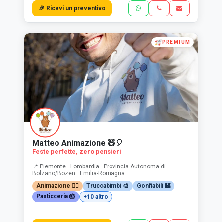
🎉 Ricevi un preventivo
PREMIUM
Matteo Animazione 🧸🎈
Feste perfette, zero pensieri
📍 Piemonte · Lombardia · Provincia Autonoma di
Bolzano/Bozen · Emilia-Romagna
Animazione 🤹‍♂️
Truccabimbi 🎨
Gonfiabili 🏰
Pasticceria 🎂
+10 altro