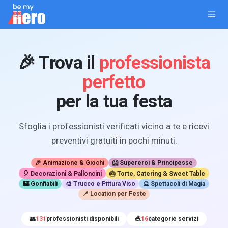
Passa al contenuto
🎉 Trova il
professionista
perfetto
per la tua festa
Sfoglia i professionisti verificati vicino a te e ricevi
preventivi gratuiti in pochi minuti.
🎉 Animazione & Giochi
🦸 Supereroi & Principesse
🎈 Decorazioni & Palloncini
🎂 Torte, Catering & Sweet Table
🏰 Gonfiabili
🎨 Trucco e Pittura Viso
🔮 Spettacoli di Magia
📍 Location per Feste
👥
131
professionisti disponibili
🎪
16
categorie servizi