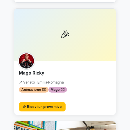
🎉
Mago Ricky
📍 Veneto · Emilia-Romagna
Animazione 🤹‍♂️
Mago 🧙‍♂️
🎉 Ricevi un preventivo