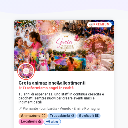
PREMIUM
Greta animazione&allestimenti
✨ Trasformiamo sogni in realtà
13 anni di esperienza, uno staff in continua crescita e
pacchetti sempre nuovi per creare eventi unici e
indimenticabili.
📍 Piemonte · Lombardia · Veneto · Emilia-Romagna
Animazione 🤹‍♂️
Truccabimbi 🎨
Gonfiabili 🏰
Locations 🎪
+9 altro