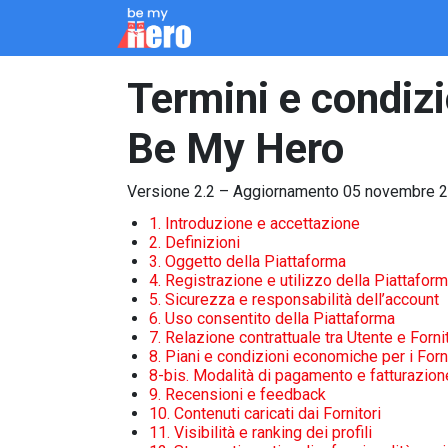
Passa al contenuto
Come Funziona
Servizi
Chi siamo
Blo
Termini e condizio
Be My Hero
Versione 2.2 – Aggiornamento 05 novembre 
1. Introduzione e accettazione
2. Definizioni
3. Oggetto della Piattaforma
4. Registrazione e utilizzo della Piattafor
5. Sicurezza e responsabilità dell’account
6. Uso consentito della Piattaforma
7. Relazione contrattuale tra Utente e Forni
8. Piani e condizioni economiche per i Forni
8-bis. Modalità di pagamento e fatturazion
9. Recensioni e feedback
10. Contenuti caricati dai Fornitori
11. Visibilità e ranking dei profili