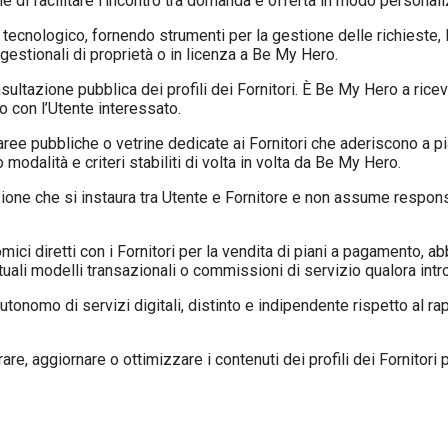
fine di facilitare l’incontro tra domanda e offerta in modo personal
ecnologico, fornendo strumenti per la gestione delle richieste, 
gestionali di proprietà o in licenza a Be My Hero.
tazione pubblica dei profili dei Fornitori. È Be My Hero a ricever
to con l’Utente interessato.
aree pubbliche o vetrine dedicate ai Fornitori che aderiscono a pi
odalità e criteri stabiliti di volta in volta da Be My Hero.
one che si instaura tra Utente e Fornitore e non assume responsab
i diretti con i Fornitori per la vendita di piani a pagamento, abbon
li modelli transazionali o commissioni di servizio qualora intro
tonomo di servizi digitali, distinto e indipendente rispetto al ra
re, aggiornare o ottimizzare i contenuti dei profili dei Fornitori p