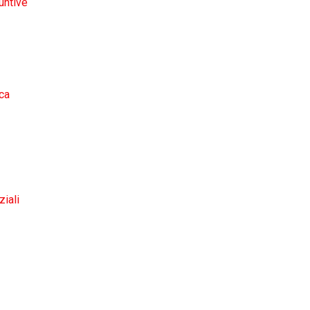
untive
ica
ziali