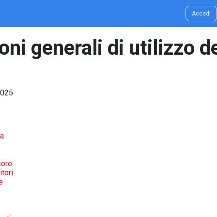
g & Idee
Contatti
Accedi
ni generali di utilizzo d
2025
ma
tore
tori
e