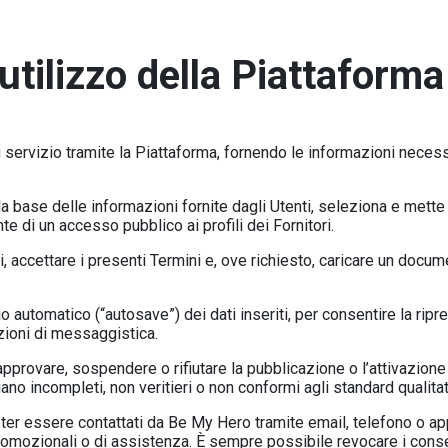
utilizzo della Piattaforma
di servizio tramite la Piattaforma, fornendo le informazioni nece
a base delle informazioni fornite dagli Utenti, seleziona e mette i
e di un accesso pubblico ai profili dei Fornitori.
dati, accettare i presenti Termini e, ove richiesto, caricare un doc
io automatico (“autosave”) dei dati inseriti, per consentire la ri
azioni di messaggistica.
 approvare, sospendere o rifiutare la pubblicazione o l’attivazion
siano incompleti, non veritieri o non conformi agli standard qualitat
poter essere contattati da Be My Hero tramite email, telefono o a
promozionali o di assistenza. È sempre possibile revocare i con