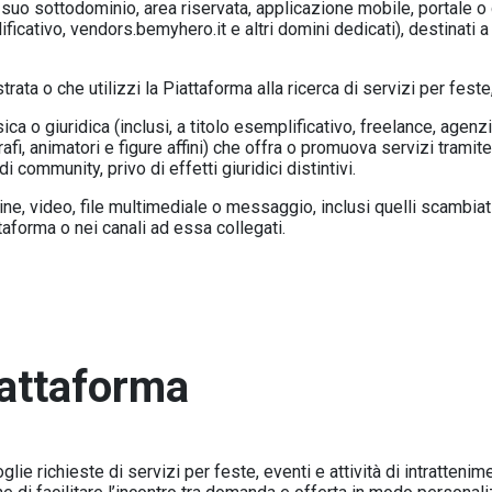
suo sottodominio, area riservata, applicazione mobile, portale o 
ficativo, vendors.bemyhero.it e altri domini dedicati), destinati a
rata o che utilizzi la Piattaforma alla ricerca di servizi per feste,
ca o giuridica (inclusi, a titolo esemplificativo, freelance, agenzi
ografi, animatori e figure affini) che offra o promuova servizi tra
community, privo di effetti giuridici distintivi.
e, video, file multimediale o messaggio, inclusi quelli scambiati 
taforma o nei canali ad essa collegati.
iattaforma
ie richieste di servizi per feste, eventi e attività di intratteni