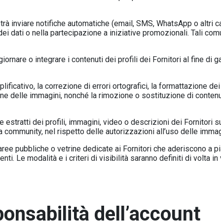
à inviare notifiche automatiche (email, SMS, WhatsApp o altri can
i dati o nella partecipazione a iniziative promozionali. Tali comun
iornare o integrare i contenuti dei profili dei Fornitori al fine di ga
plificativo, la correzione di errori ortografici, la formattazione dei
ione delle immagini, nonché la rimozione o sostituzione di contenu
 estratti dei profili, immagini, video o descrizioni dei Fornitori s
 community, nel rispetto delle autorizzazioni all’uso delle immagi
aree pubbliche o vetrine dedicate ai Fornitori che aderiscono a pi
i. Le modalità e i criteri di visibilità saranno definiti di volta i
ponsabilità dell’account