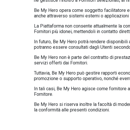
ne gestisce l’inoltro a Fornitori selezionati, al 
Be My Hero opera come soggetto facilitatore e t
anche attraverso sistemi esterni o applicazioni 
La Piattaforma non consente attualmente la consul
Fornitori più idonei, mettendoli in contatto diret
In futuro, Be My Hero potrà rendere disponibili 
potranno essere consultati dagli Utenti secondo m
Be My Hero non è parte del contratto di prestazi
servizi offerti dai Fornitori.
Tuttavia, Be My Hero può gestire rapporti economic
promozione o supporto operativo, nonché eventua
In tali casi, Be My Hero agisce come fornitore au
Fornitore.
Be My Hero si riserva inoltre la facoltà di modera
la conformità alle presenti condizioni.