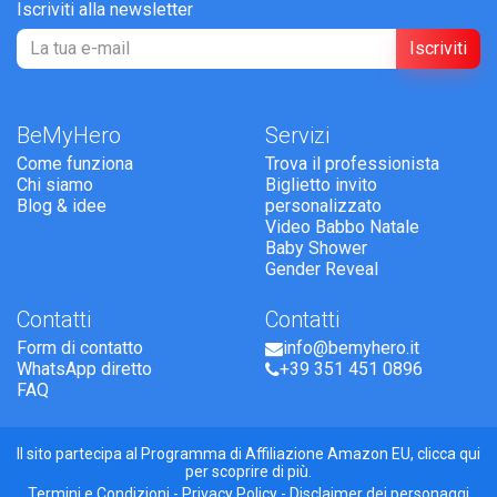
Iscriviti alla newsletter
Iscriviti
BeMyHero
Servizi
Come funziona
Trova il professionista
Chi siamo
Biglietto invito
Blog & idee
personalizzato
Video Babbo Natale
Baby Shower
Gender Reveal
Contatti
Contatti
Form di contatto
info@bemyhero.it
WhatsApp diretto
+39 351 451 0896
FAQ
Il sito partecipa al Programma di Affiliazione Amazon EU,
clicca qui
per scoprire di più.
Termini e Condizioni
-
Privacy Policy
-
Disclaimer dei personaggi