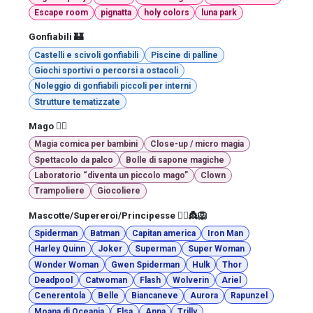
Escape room
pignatta
holy colors
luna park
Gonfiabili 🏰
Castelli e scivoli gonfiabili
Piscine di palline
Giochi sportivi o percorsi a ostacoli
Noleggio di gonfiabili piccoli per interni
Strutture tematizzate
Mago 🧙‍♂️
Magia comica per bambini
Close-up / micro magia
Spettacolo da palco
Bolle di sapone magiche
Laboratorio “diventa un piccolo mago”
Clown
Trampoliere
Giocoliere
Mascotte/Supereroi/Principesse 🦸‍♀️👸🦁
Spiderman
Batman
Capitan america
Iron Man
Harley Quinn
Joker
Superman
Super Woman
Wonder Woman
Gwen Spiderman
Hulk
Thor
Deadpool
Catwoman
Flash
Wolverin
Ariel
Cenerentola
Belle
Biancaneve
Aurora
Rapunzel
Moana di Oceania
Elsa
Anna
Trilly