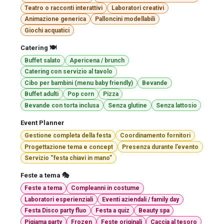
Teatro o racconti interattivi
Laboratori creativi
Animazione generica
Palloncini modellabili
Giochi acquatici
Catering 🍽️
Buffet salato
Apericena / brunch
Catering con servizio al tavolo
Cibo per bambini (menu baby friendly)
Bevande
Buffet adulti
Pop corn
Pizza
Bevande con torta inclusa
Senza glutine
Senza lattosio
Event Planner
Gestione completa della festa
Coordinamento fornitori
Progettazione tema e concept
Presenza durante l’evento
Servizio “festa chiavi in mano”
Feste a tema 🎭
Feste a tema
Compleanni in costume
Laboratori esperienziali
Eventi aziendali / family day
Festa Disco party fluo
Festa a quiz
Beauty spa
Pigiama party
Frozen
Feste originali
Caccia al tesoro