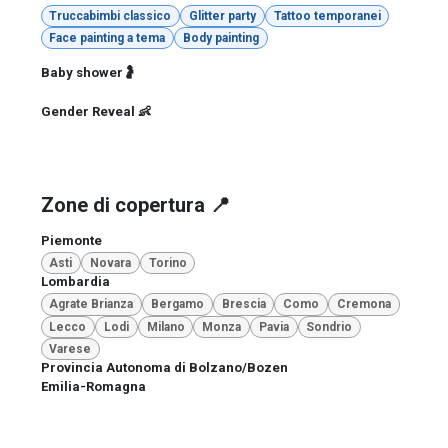
Truccabimbi classico
Glitter party
Tattoo temporanei
Face painting a tema
Body painting
Baby shower🤰
Gender Reveal 👶
Zone di copertura 📍
Piemonte
Asti
Novara
Torino
Lombardia
Agrate Brianza
Bergamo
Brescia
Como
Cremona
Lecco
Lodi
Milano
Monza
Pavia
Sondrio
Varese
Provincia Autonoma di Bolzano/Bozen
Emilia-Romagna