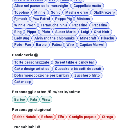
Alice nel paese delle meraviglie
Cappellaio matto
Topolino
Minnie
Sonic
Masha e orso
Olaf(Frozen)
Pj mask
Paw Patrol
Peppa Pig
Minions
Winnie Pooh
Tartarughe ninja
Paperino
Paperina
Bing
Pippo
Pluto
Super Mario
Luigi
Chat Noir
Lady Bug
Alvin and the chipmunks
Minecraft
Pikachu
Peter Pan
Barbie
Fatina
Winx
Capitan Marvel
Pasticceria 🎂
Torte personalizzate
Sweet table e candy bar
Cake design artistico
Cupcake e biscotti decorati
Dolci monoporzione per bambini
Zucchero filato
Cake-pop
Personaggi cartoni/film/serie/anime
Barbie
Fata
Winx
Personaggi stagionali
Babbo Natale
Befana
Elfo
Coniglio paquale
Strega
Truccabimbi 🎨