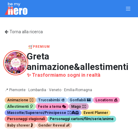
Passa al contenuto
Torna alla ricerca
PREMIUM
Greta
animazione&allestimenti
✨ Trasformiamo sogni in realtà
📍
Piemonte ·
Lombardia ·
Veneto ·
Emilia-Romagna
Animazione 🤹‍♂️
Truccabimbi 🎨
Gonfiabili 🏰
Locations 🎪
Allestimenti 🎈
Feste a tema 🎭
Mago 🧙‍♂️
Mascotte/Supereroi/Principesse 🦸‍♀️👸🦁
Event Planner
Personaggi stagionali
Personaggi cartoni/film/serie/anime
Baby shower🤰
Gender Reveal 👶