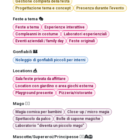
Gestione completa della festa
Progettazione tema e concept
Presenza durante l’evento
Feste a tema 🎭
Feste a tema
Esperienze interattive
Compleanni in costume
Laboratori esperienziali
Eventi aziendali / family day
Feste originali
Gonfiabili 🏰
Noleggio di gonfiabili piccoli per interni
Locations 🎪
Sala feste privata da affittare
Location con giardino o area giochi esterna
Playground presente
Pizzeria/ristorante
Mago 🧙‍♂️
Magia comica per bambini
Close-up / micro magia
Spettacolo da palco
Bolle di sapone magiche
Laboratorio “diventa un piccolo mago”
Mascotte/Supereroi/Principesse 🦸‍♀️👸🦁