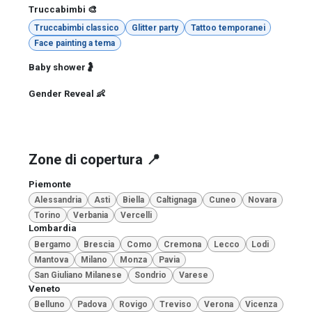
Truccabimbi 🎨
Truccabimbi classico
Glitter party
Tattoo temporanei
Face painting a tema
Baby shower🤰
Gender Reveal 👶
Zone di copertura 📍
Piemonte
Alessandria
Asti
Biella
Caltignaga
Cuneo
Novara
Torino
Verbania
Vercelli
Lombardia
Bergamo
Brescia
Como
Cremona
Lecco
Lodi
Mantova
Milano
Monza
Pavia
San Giuliano Milanese
Sondrio
Varese
Veneto
Belluno
Padova
Rovigo
Treviso
Verona
Vicenza