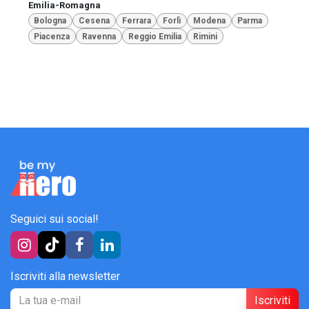
Emilia-Romagna
Bologna
Cesena
Ferrara
Forlì
Modena
Parma
Piacenza
Ravenna
Reggio Emilia
Rimini
Seguici sui social!
Iscriviti alla newsletter
Iscriviti