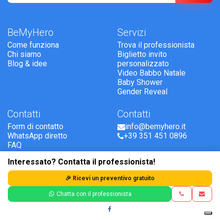
BeMyHero
Servizi
Come funziona
Trova il professionista
Chi siamo
Biglietto invito
Blog & idee
personalizzato
Video Babbo Natale
Baby Shower
Gender Reveal
Contatti
Contatti
Form di contatto
info@bemyhero.it
WhatsApp diretto
+39 351 451 0896
FAQ
Interessato? Contatta il professionista!
Il sito partecipa al Programma di Affiliazione Amazon EU,
clicca qui
🎉 Ricevi un preventivo gratuito
per scoprire di più.
Termini e Condizioni
-
Privacy Policy
-
Disclaimer dei personaggi
Chatta con il professionista
© 2026 Tutti i diritti riservati. BeMyHero - Partita IVA
Italiano
IT17391891003