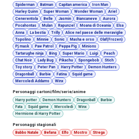
Spiderman
Batman
Capitan america
Iron Man
Harley Quinn
Super Woman
Wonder Woman
Ariel
Cenerentola
Belle
Jasmin
Biancaneve
Aurora
Pocahontas
Mulan
Rapunzel
Moana di Oceania
Elsa
Anna
La bestia
Trilly
Alice nel paese delle meraviglie
Topolino
Minnie
Sonic
Masha e orso
Olaf(Frozen)
Pj mask
Paw Patrol
Peppa Pig
Minions
Tartarughe ninja
Bing
Super Mario
Luigi
Peach
Chat Noir
Lady Bug
Pikachu
Spongebob
Stich
Toy story
Peter Pan
Harry Potter
Demon Hunters
Dragonball
Barbie
Fatina
Squid game
Mercoledì Addams
Winx
Personaggi cartoni/film/serie/anime
Harry potter
Demon Hunters
Dragonball
Barbie
Fata
Squid game
Mercoledì
Winx
Hermione di Harry Potter
Personaggi stagionali
Babbo Natale
Befana
Elfo
Mostro
Strega