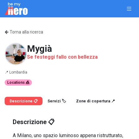
Passa al contenuto
Torna alla ricerca
Mygià
Se festeggi fallo con bellezza
📍
Lombardia
Locations 🎪
Descrizione 📋
Servizi 🏷️
Zone di copertura 📍
Descrizione 📋
A Milano, uno spazio luminoso appena ristrutturato,